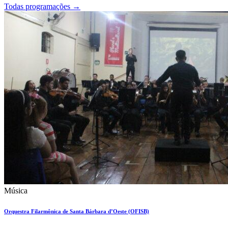
Todas programações
→
Música
Orquestra Filarmônica de Santa Bárbara d’Oeste (OFISB)