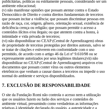
publicitárias, políticas ou estritamente pessoais, considerando ser um
ambiente educacional;
(v) não manifestar opiniões que possam atentar contra o Estado
Democrático de Direito e contra direitos fundamentais de terceiros
que possam incitar a violência; que possam discriminar pessoas em
razão de raça, cor, origem, gênero, orientação sexual, existência de
deficiência crença ou religião; que possam permitir o acesso a
conteúdos ilícitos e/ou ilegais; ou que atentem contra a honra, à
intimidade e vida privada de terceiros;
(vi) não disponibilizar no CEAP (Central de Aprendizagem) obras
de propriedade de terceiras protegidas por direitos autorais, salvo se
se tratar de citações e estiverem em conformidade com o uso
permitido, de acordo com o artigo 46 da Lei nº 9.610/98 ou se
expressamente autorizados por seus legítimos titulares;(vii) não
disponibilizar no CEAP (Central de Aprendizagem) arquivos e/ou
documentos que possam conter vírus ou outros elementos
eletrônicos que venham a causar danos a terceiros ou impedir o uso
normal do ambiente e serviços disponibilizados.
7. EXCLUSÃO DE RESPONSABILIDADE
O site da Fundação Romi não controla o acesso nem a utilização
que os usuários fazem ou farão dos serviços e conteúdos do
ambiente virtual, presumindo como verdadeiras as informações
relativas à identidade declarada do usuário, a autenticidade e a