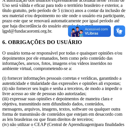
A autorização dos usuários expressamente acordada nesse Termo de
Uso será válida e eficaz para todo o território brasileiro e exterior, a
título gratuito, pelo período de 5 (cinco) anos a contar da inclusão de
seu material e/ou depoimento no site onde o usuário era participante,
prazo este que se renovará automaticamente por igual período até
que haja discordância do usuário através do e-mail
lgpd@fundacaoromi.org.br.
6. OBRIGAÇÕES DO USUÁRIO
O usuário torna-se responsável por todas e quaisquer opiniões e/ou
depoimentos por ele emanados, bem como pelo conteúdo das
informações, anexos, fotos, imagens e/ou vídeos inseridos no
ambiente virtual, comprometendo-se a:
(i) fornecer informações pessoais corretas e verídicas, garantindo a
autenticidade e titularidade das expressões e opiniões ali expostas;
(ii) não fornecer seu login e senha a terceiros, de modo a impedir o
livre acesso ao site de pessoas não autorizadas;
(iii) expressar suas opiniões e depoimentos de maneira clara e
objetiva, transmitindo nem difundindo dados, conteúdos,
mensagens, arquivos, imagens, textos, software ou qualquer outra
forma de transmissão de conteúdos que estejam em desacordo com
as leis brasileiras ou que firam direitos de terceiros;
(iv) não utilizar o CEAP (Central de Aprendizagem)para finalidades