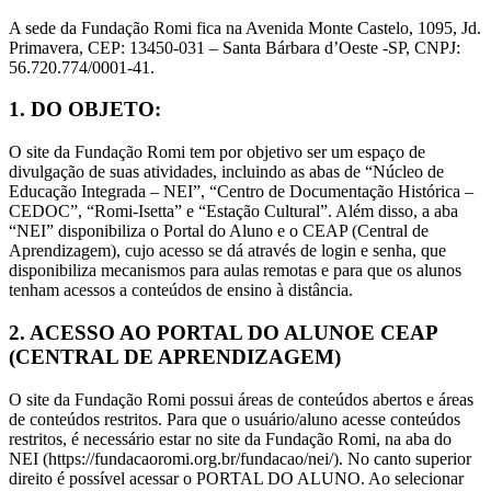
A sede da Fundação Romi fica na Avenida Monte Castelo, 1095, Jd.
Primavera, CEP: 13450-031 – Santa Bárbara d’Oeste -SP, CNPJ:
56.720.774/0001-41.
1. DO OBJETO:
O site da Fundação Romi tem por objetivo ser um espaço de
divulgação de suas atividades, incluindo as abas de “Núcleo de
Educação Integrada – NEI”, “Centro de Documentação Histórica –
CEDOC”, “Romi-Isetta” e “Estação Cultural”. Além disso, a aba
“NEI” disponibiliza o Portal do Aluno e o CEAP (Central de
Aprendizagem), cujo acesso se dá através de login e senha, que
disponibiliza mecanismos para aulas remotas e para que os alunos
tenham acessos a conteúdos de ensino à distância.
2. ACESSO AO PORTAL DO ALUNOE CEAP
(CENTRAL DE APRENDIZAGEM)
O site da Fundação Romi possui áreas de conteúdos abertos e áreas
de conteúdos restritos. Para que o usuário/aluno acesse conteúdos
restritos, é necessário estar no site da Fundação Romi, na aba do
NEI (https://fundacaoromi.org.br/fundacao/nei/). No canto superior
direito é possível acessar o PORTAL DO ALUNO. Ao selecionar