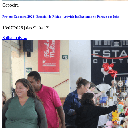
Capoeira
Projeto Capoeira 2026: Especial de Férias – Atividades Externas no Parque dos Ipês
18/07/2026 | das 9h às 12h
Saiba mais
→