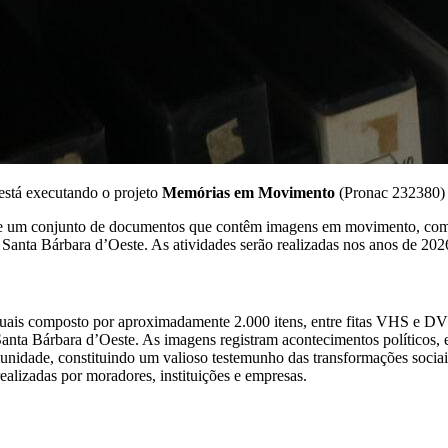
tá executando o projeto
Memórias em Movimento
(Pronac 232380) r
o de um conjunto de documentos que contêm imagens em movimento, co
e Santa Bárbara d’Oeste. As atividades serão realizadas nos anos de 202
s composto por aproximadamente 2.000 itens, entre fitas VHS e DVDs.
Santa Bárbara d’Oeste. As imagens registram acontecimentos políticos, es
omunidade, constituindo um valioso testemunho das transformações socia
alizadas por moradores, instituições e empresas.