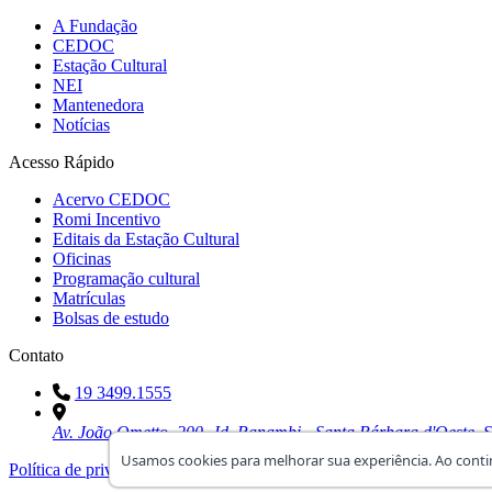
A Fundação
CEDOC
Estação Cultural
NEI
Mantenedora
Notícias
Acesso Rápido
Acervo CEDOC
Romi Incentivo
Editais da Estação Cultural
Oficinas
Programação cultural
Matrículas
Bolsas de estudo
Contato
19 3499.1555
Av. João Ometto, 200, Jd. Panambi - Santa Bárbara d'Oeste, 
Usamos cookies para melhorar sua experiência. Ao cont
Política de privacidade
Termos de uso
Trabalhe Conosco
© 1957 - 202