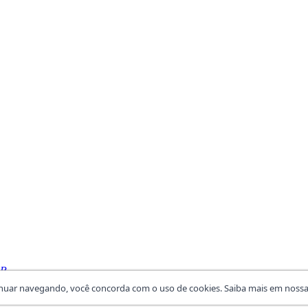
SP
inuar navegando, você concorda com o uso de cookies. Saiba mais em noss
6 Fundação ROMI - Todos os direitos reservados.